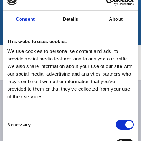
Weichser Weg 5
93059 Regensburg
Consent
Details
About
Weitere Infos zur Praxis
Telefon: +49 941 799800 (für weitere Info klicken)
This website uses cookies
We use cookies to personalise content and ads, to
provide social media features and to analyse our traffic.
We also share information about your use of our site with
our social media, advertising and analytics partners who
may combine it with other information that you’ve
provided to them or that they’ve collected from your use
of their services.
Consent
Necessary
Selection
Im Notfall