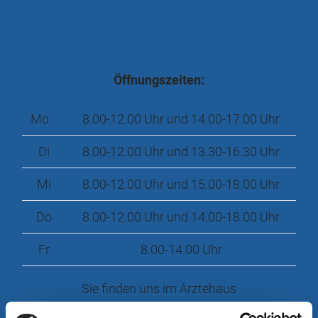
Telefon: +49 941 799800
Telefax: +49 941 799804
eMail: info@urologie-regensburg.de
Öffnungszeiten:
Mo
8.00-12.00 Uhr und 14.00-17.00 Uhr
Di
8.00-12.00 Uhr und 13.30-16.30 Uhr
Mi
8.00-12.00 Uhr und 15.00-18.00 Uhr
Do
8.00-12.00 Uhr und 14.00-18.00 Uhr
Fr
8.00-14.00 Uhr
Sie finden uns im Ärztehaus
IM DONAU-EINKAUFSZENTRUM, 4. Stock.