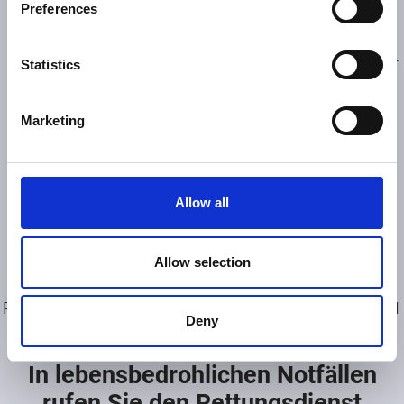
Preferences
In dringenden urologischen Notfällen außerhalb unserer
Statistics
Sprechzeiten wenden Sie sich bitte an:
Marketing
Kassenärztlicher Notdienst
Telefon 116117
Urologische Abteilung des Krankenhaus St. Josef
Allow all
Landshuter Str. 65, 93053 Regensburg - Telefon 0941
7820
Allow selection
Notfallzentrum der Barmherzigen Brüder
Prüfeninger Straße 86, 93049 Regensburg - Telefon 0941
Deny
369 3501
In lebensbedrohlichen Notfällen
rufen Sie den Rettungsdienst