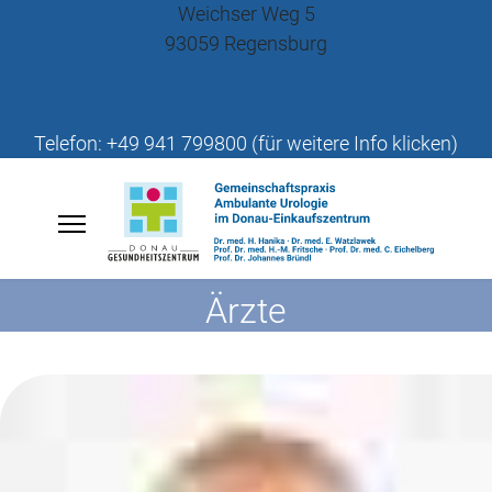
Weichser Weg 5
93059 Regensburg
Weitere Infos zur Praxis
Telefon: +49 941 799800 (für weitere Info klicken)
Ärzte