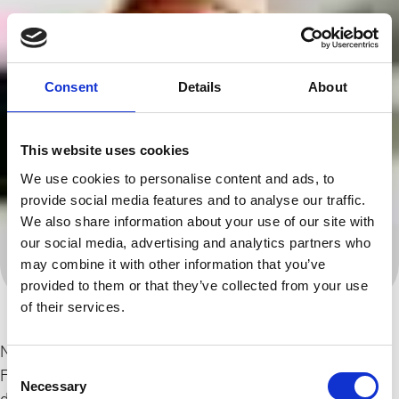
Consent
Details
About
This website uses cookies
We use cookies to personalise content and ads, to
provide social media features and to analyse our traffic.
We also share information about your use of our site with
our social media, advertising and analytics partners who
may combine it with other information that you’ve
provided to them or that they’ve collected from your use
of their services.
Nierenzellkarzinome sind bösartige Tumore, die vom
Consent
Funktionsgewebe der Nieren ausgehen. Anders als z.B.
Necessary
Selection