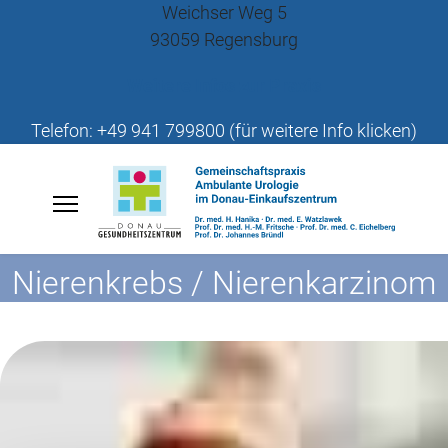
Weichser Weg 5
93059 Regensburg
Weitere Infos zur Praxis
Telefon: +49 941 799800 (für weitere Info klicken)
Nierenkrebs / Nierenkarzinom