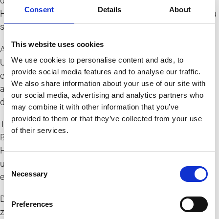
diese Schleimhaut auch im Nierenbecken und in den
Consent
Details
About
Harnleitern vorkommt, kann es auch an diesen Stellen zu
solchen Tumoren kommen.
This website uses cookies
Als Hauptrisikofaktor für die Entstehung von
We use cookies to personalise content and ads, to
Urothelkarzinomen gilt das Rauchen, da die im Rauch
provide social media features and to analyse our traffic.
enthaltenen Giftstoffe zum Teil über den Urin
We also share information about your use of our site with
ausgeschieden werden und dann auf die Schleimhaut
our social media, advertising and analytics partners who
des Harntraktes einwirken.
may combine it with other information that you’ve
provided to them or that they’ve collected from your use
Typische Symptome sind eine nicht schmerzhafte
of their services.
Blutbeimengung im Urin oder auch ein übersteigerter
Harndrang wie bei einer Blasenentzündung. Hier muss
unbedingt eine Abklärung erfolgen, da dieses Warnsignal
Consent
Necessary
Selection
ernst genommen werden muss.
Die meisten Urothelkarzinome (ca. 70%) sind nämlich
Preferences
zum Zeitpunkt der Diagnose noch oberflächlich. In